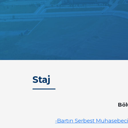
Staj
Böl
-Bartın Serbest Muhasebeci 