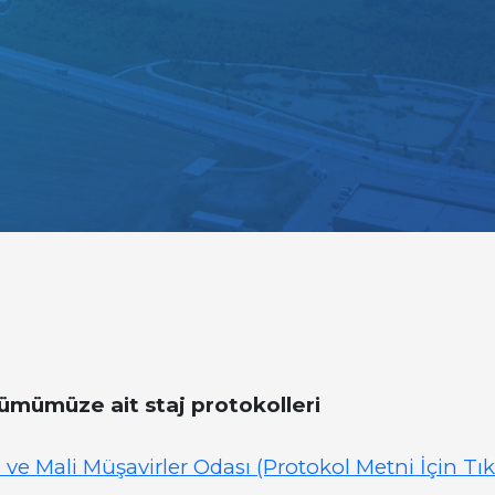
ümümüze ait staj protokolleri
ve Mali Müşavirler Odası (Protokol Metni İçin Tık