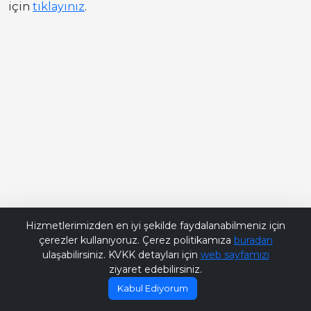
için
tıklayınız
.
Bana Soru Sor | Ask Me
Hizmetlerimizden en iyi şekilde faydalanabilmeniz için
çerezler kullanıyoruz. Çerez politikamıza
buradan
ulaşabilirsiniz. KVKK detayları için
web sayfamızı
ziyaret edebilirsiniz.
Kabul Ediyorum