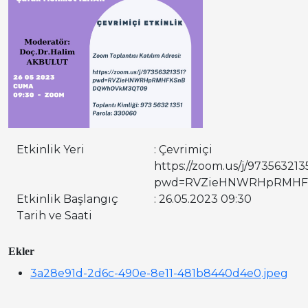
Etkinlik Yeri
: Çevrimiçi
https://zoom.us/j/973563213
pwd=RVZieHNWRHpRMH
Etkinlik Başlangıç
: 26.05.2023 09:30
Tarih ve Saati
Ekler
3a28e91d-2d6c-490e-8e11-481b8440d4e0.jpeg